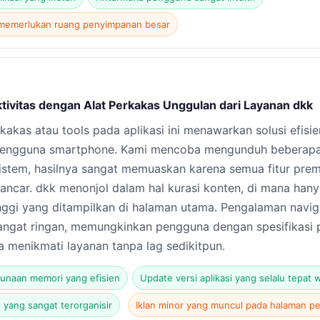
 memerlukan ruang penyimpanan besar
tivitas dengan Alat Perkakas Unggulan dari Layanan dkk
rkakas atau tools pada aplikasi ini menawarkan solusi efisie
 pengguna smartphone. Kami mencoba mengunduh beberapa 
istem, hasilnya sangat memuaskan karena semua fitur pre
ancar. dkk menonjol dalam hal kurasi konten, di mana hany
nggi yang ditampilkan di halaman utama. Pengalaman navig
 sangat ringan, memungkinkan pengguna dengan spesifikasi
a menikmati layanan tanpa lag sedikitpun.
naan memori yang efisien
Update versi aplikasi yang selalu tepat 
 yang sangat terorganisir
Iklan minor yang muncul pada halaman pe