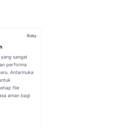
Rizky
ah
t yang sangat
kan performa
baru. Antarmuka
untuk
tiap file
rasa aman bagi