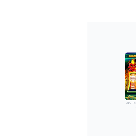
dkk Ta