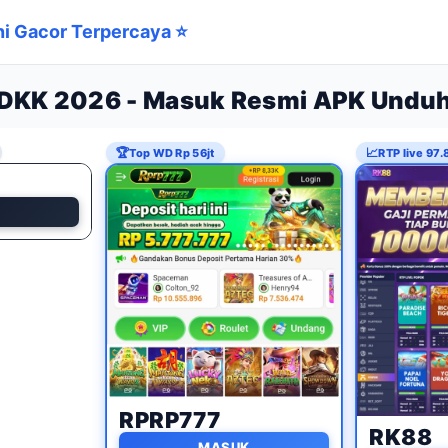
Ini Gacor Terpercaya ⭐
DKK 2026 - Masuk Resmi APK Undu
🏆
📈
Top WD Rp 56jt
RTP live 97
RPRP777
RK88
MASUK