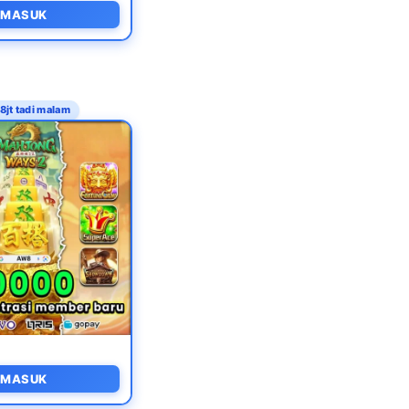
MASUK
8jt tadi malam
MASUK