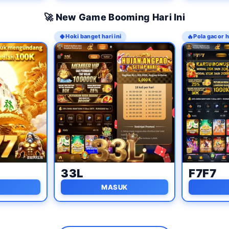
🚀 New Game Booming Hari Ini
🍀
🔥
Hoki banget hari ini
Pola gacor ha
33L
F7F7
MASUK