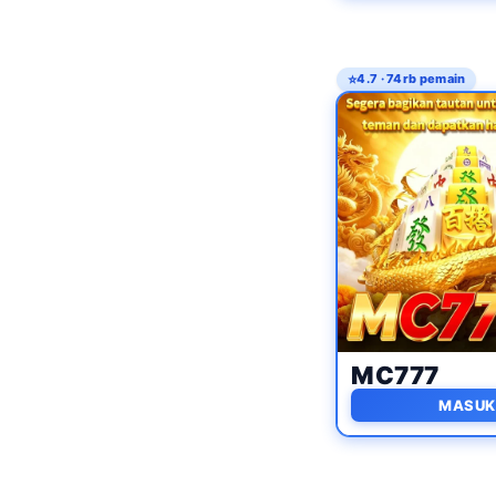
⭐
4.7 · 74rb pemain
MC777
MASUK