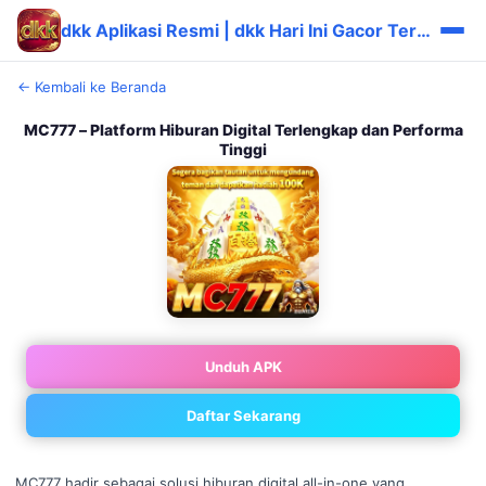
dkk Aplikasi Resmi | dkk Hari Ini Gacor Terpercaya ⭐
← Kembali ke Beranda
MC777 – Platform Hiburan Digital Terlengkap dan Performa
Tinggi
Unduh APK
Daftar Sekarang
MC777 hadir sebagai solusi hiburan digital all-in-one yang