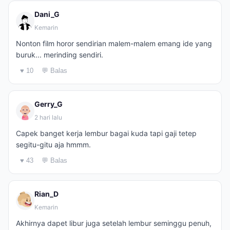
Dani_G
Kemarin
Nonton film horor sendirian malem-malem emang ide yang
buruk... merinding sendiri.
♥ 10
💬 Balas
Gerry_G
2 hari lalu
Capek banget kerja lembur bagai kuda tapi gaji tetep
segitu-gitu aja hmmm.
♥ 43
💬 Balas
Rian_D
Kemarin
Akhirnya dapet libur juga setelah lembur seminggu penuh,