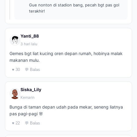
Gue nonton di stadion bang, pecah bgt pas gol
terakhir!
Yanti_88
3 hari lalu
Gemes bgt liat kucing oren depan rumah, hobinya malak
makanan mulu.
♥ 30
💬 Balas
Siska_Lily
Kemarin
Bunga di taman depan udah pada mekar, seneng liatnya
pas pagi-pagi 🌸
♥ 22
💬 Balas