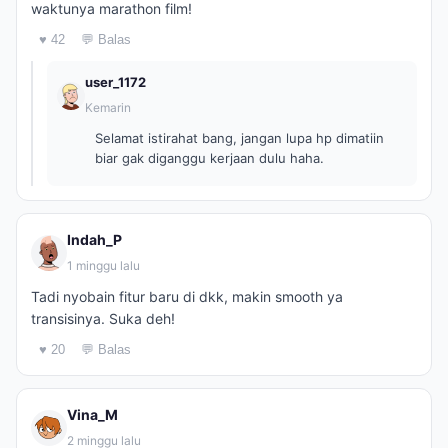
waktunya marathon film!
♥ 42
💬 Balas
user_1172
Kemarin
Selamat istirahat bang, jangan lupa hp dimatiin
biar gak diganggu kerjaan dulu haha.
Indah_P
1 minggu lalu
Tadi nyobain fitur baru di dkk, makin smooth ya
transisinya. Suka deh!
♥ 20
💬 Balas
Vina_M
2 minggu lalu