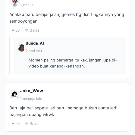
2 hari lalu
Anakku baru belajar jalan, gemes bgt liat tingkahnya yang
sempoyongan.
♥ 66
💬 Balas
Bunda_Al
2 hari lalu
Momen paling berharga itu kak, jangan lupa di-
video buat kenang-kenangan.
Joko_Wow
1 minggu lalu
Baru aja beli sepatu lari baru, semoga bukan cuma jadi
pajangan doang wkwk.
♥ 25
💬 Balas