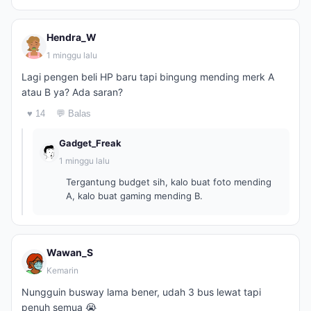
Hendra_W
1 minggu lalu
Lagi pengen beli HP baru tapi bingung mending merk A
atau B ya? Ada saran?
♥ 14
💬 Balas
Gadget_Freak
1 minggu lalu
Tergantung budget sih, kalo buat foto mending
A, kalo buat gaming mending B.
Wawan_S
Kemarin
Nungguin busway lama bener, udah 3 bus lewat tapi
penuh semua 😭