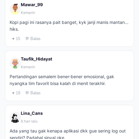
Mawar_99
Kemarin
Kopi pagi ini rasanya pait banget, kyk janji manis mantan...
hiks.
♥ 15
💬 Balas
Taufik_Hidayat
Kemarin
Pertandingan semalem bener-bener emosional, gak
nyangka tim favorit bisa kalah di menit terakhir.
♥ 19
💬 Balas
Lina_Cans
6 hari lalu
Ada yang tau gak kenapa aplikasi dkk gue sering log out
sendiri? Padahal sinyal oke.