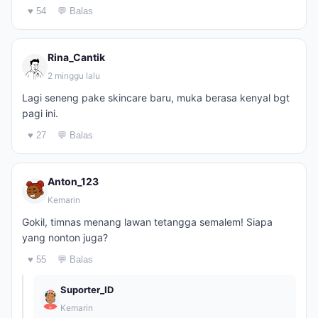
♥ 54
💬 Balas
Rina_Cantik
2 minggu lalu
Lagi seneng pake skincare baru, muka berasa kenyal bgt
pagi ini.
♥ 27
💬 Balas
Anton_123
Kemarin
Gokil, timnas menang lawan tetangga semalem! Siapa
yang nonton juga?
♥ 55
💬 Balas
Suporter_ID
Kemarin