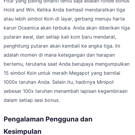
Fitur yang paling dinanti tentu saja adalah ronde bonus
Hold and Win. Ketika Anda berhasil mendaratkan tiga
atau lebih simbol Koin di layar, gerbang menuju harta
karun Oceanica akan terbuka. Anda akan diberikan tiga
putaran awal, dan setiap kali koin baru mendarat,
penghitung putaran akan kembali ke angka tiga. Ini
adalah momen di mana ketegangan dan harapan
bertemu, terutama saat Anda berupaya mengumpulkan
15 simbol Koin untuk meraih Megapot yang bernilai
1000x taruhan Anda. Selain itu, hadirnya Minipot
sebesar 100x taruhan menambah lapisan kegembiraan
dalam setiap sesi bonus.
Pengalaman Pengguna dan
Kesimpulan