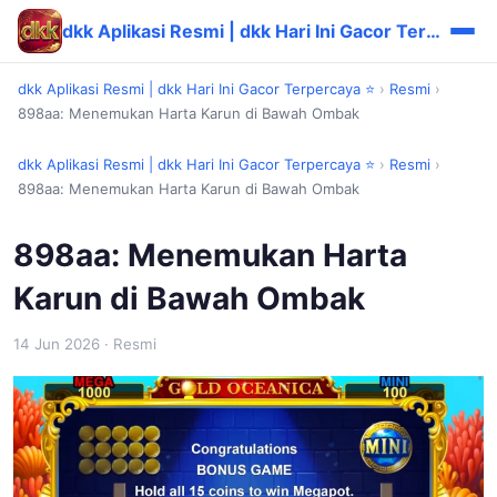
dkk Aplikasi Resmi | dkk Hari Ini Gacor Terpercaya ⭐
dkk Aplikasi Resmi | dkk Hari Ini Gacor Terpercaya ⭐
›
Resmi
›
898aa: Menemukan Harta Karun di Bawah Ombak
dkk Aplikasi Resmi | dkk Hari Ini Gacor Terpercaya ⭐
›
Resmi
›
898aa: Menemukan Harta Karun di Bawah Ombak
898aa: Menemukan Harta
Karun di Bawah Ombak
14 Jun 2026
· Resmi