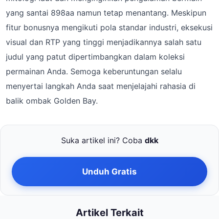
yang santai 898aa namun tetap menantang. Meskipun
fitur bonusnya mengikuti pola standar industri, eksekusi
visual dan RTP yang tinggi menjadikannya salah satu
judul yang patut dipertimbangkan dalam koleksi
permainan Anda. Semoga keberuntungan selalu
menyertai langkah Anda saat menjelajahi rahasia di
balik ombak Golden Bay.
Suka artikel ini? Coba
dkk
Unduh Gratis
Artikel Terkait