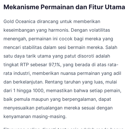
Mekanisme Permainan dan Fitur Utama
Gold Oceanica dirancang untuk memberikan
keseimbangan yang harmonis. Dengan volatilitas
menengah, permainan ini cocok bagi mereka yang
mencari stabilitas dalam sesi bermain mereka. Salah
satu daya tarik utama yang patut disoroti adalah
tingkat RTP sebesar 97,1%, yang berada di atas rata-
rata industri, memberikan nuansa permainan yang adil
dan berkelanjutan. Rentang taruhan yang luas, mulai
dari 1 hingga 1000, memastikan bahwa setiap pemain,
baik pemula maupun yang berpengalaman, dapat
menyesuaikan petualangan mereka sesuai dengan
kenyamanan masing-masing.