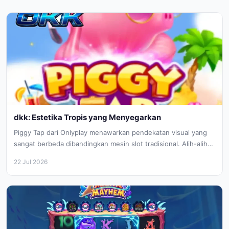
dkk: Estetika Tropis yang Menyegarkan
Piggy Tap dari Onlyplay menawarkan pendekatan visual yang
sangat berbeda dibandingkan mesin slot tradisional. Alih-alih
gulungan berputar dkk yang membosankan,...
22 Jul 2026