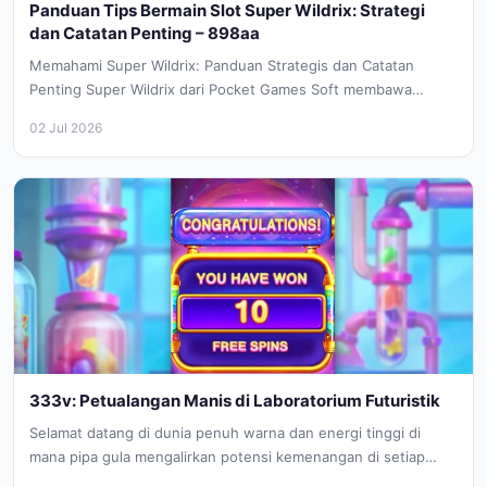
Panduan Tips Bermain Slot Super Wildrix: Strategi
dan Catatan Penting – 898aa
Memahami Super Wildrix: Panduan Strategis dan Catatan
Penting Super Wildrix dari Pocket Games Soft membawa
pemain ke dalam petualangan pahlawan...
02 Jul 2026
333v: Petualangan Manis di Laboratorium Futuristik
Selamat datang di dunia penuh warna dan energi tinggi di
mana pipa gula mengalirkan potensi kemenangan di setiap
sudut. Sweet...